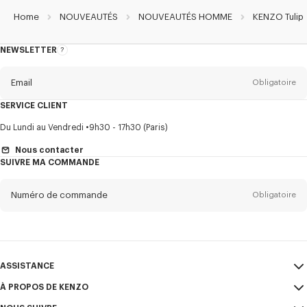
Home
NOUVEAUTÉS
NOUVEAUTÉS HOMME
KENZO Tulip
NEWSLETTER
A
propos
de
la
newsletter
Email
Obligatoire
SERVICE CLIENT
Titre
Obligatoire
Du Lundi au Vendredi
9h30 - 17h30 (Paris)
Nous contacter
SUIVRE MA COMMANDE
Prénom*
Obligatoire
Numéro de commande
Obligatoire
Nom*
Obligatoire
Email
Obligatoire
ASSISTANCE
À PROPOS DE KENZO
Mon compte
ENVOYER
+1