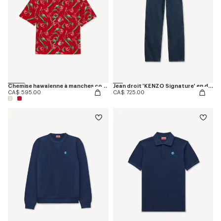
Chemise hawaïenne à manches courtes 'KENZO Tulip' en coton
Jean droit 'KENZO Signature' en denim japonais
CA$ 595.00
CA$ 725.00