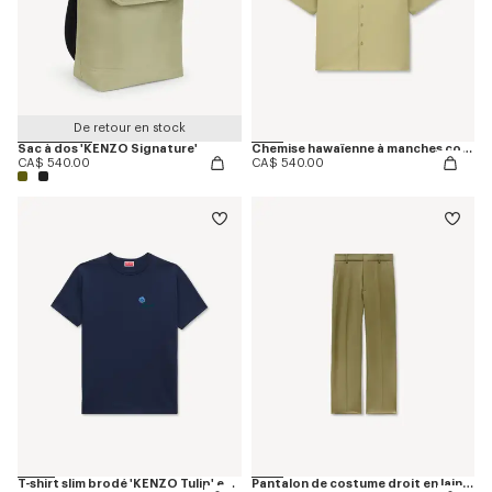
De retour en stock
Sac à dos 'KENZO Signature'
Chemise hawaïenne à manches courtes 'KENZO Tulip' en popeline de coton
CA$ 540.00
CA$ 540.00
T-shirt slim brodé 'KENZO Tulip' en coton
Pantalon de costume droit en laine vierge