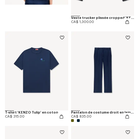
Veste trucker plissée cropped 'KENZO Tulip' en denim japonais
CA$ 1,300.00
T-shirt 'KENZO Tulip' en coton
Pantalon de costume droit en laine vierge
CA$ 315.00
CA$ 835.00