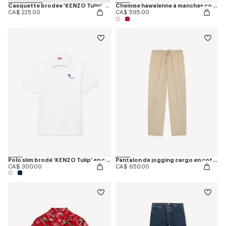
Casquette brodée 'KENZO Tulip' en sergé façon denim
Chemise hawaïenne à manches courtes 'KENZO Tulip' en coton
CA$ 225.00
CA$ 595.00
Polo slim brodé 'KENZO Tulip' en coton
Pantalon de jogging cargo en coton ripstop
CA$ 300.00
CA$ 650.00