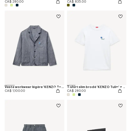
CA$ 280.00
CA$ 835.00
Veste workwear légère 'KENZO Tulip' en coton et lin
T-shirt slim brodé 'KENZO Tulip' en coton
CA$ 1,100.00
CA$ 280.00