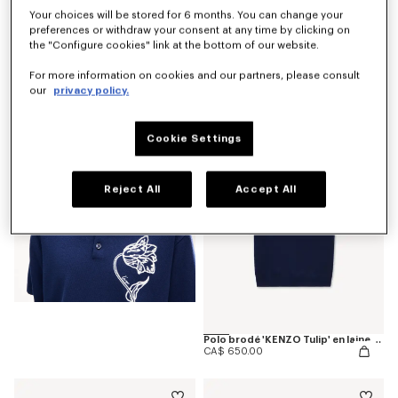
Your choices will be stored for 6 months. You can change your
preferences or withdraw your consent at any time by clicking on
the "Configure cookies" link at the bottom of our website.
T-shirt 'KENZO Tulip' en coton
For more information on cookies and our partners, please consult
CA$ 355.00
our
privacy policy.
Cookie Settings
Reject All
Accept All
Polo brodé 'KENZO Tulip' en laine et coton effet éponge
CA$ 650.00