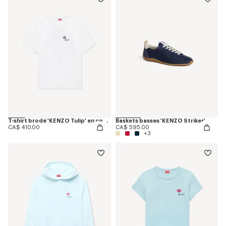
T-shirt brodé 'KENZO Tulip' en coton
Baskets basses 'KENZO Striker'
CA$ 410.00
CA$ 595.00
+3