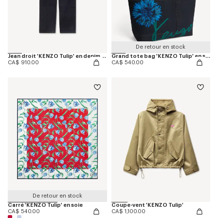
De retour en stock
Jean droit 'KENZO Tulip' en denim japonais
Grand tote bag 'KENZO Tulip' en sergé façon denim
CA$ 910.00
CA$ 540.00
De retour en stock
Carré 'KENZO Tulip' en soie
Coupe-vent 'KENZO Tulip'
CA$ 540.00
CA$ 1,100.00