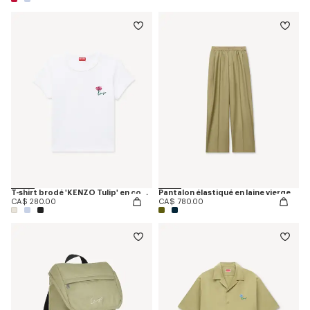
T-shirt brodé 'KENZO Tulip' en coton
Pantalon élastiqué en laine vierge
CA$ 280.00
CA$ 780.00