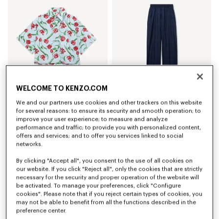
WELCOME TO KENZO.COM
We and our partners use cookies and other trackers on this website
Chemise à manches courtes 'KENZO Tulip' en popeline de coton
Pantalon élastiqué en laine vierge
for several reasons: to ensure its security and smooth operation; to
CA$ 595.00
CA$ 780.00
improve your user experience; to measure and analyze
performance and traffic; to provide you with personalized content,
offers and services; and to offer you services linked to social
networks.
By clicking "Accept all", you consent to the use of all cookies on
our website. If you click "Reject all", only the cookies that are strictly
necessary for the security and proper operation of the website will
be activated. To manage your preferences, click "Configure
cookies". Please note that if you reject certain types of cookies, you
may not be able to benefit from all the functions described in the
preference center.