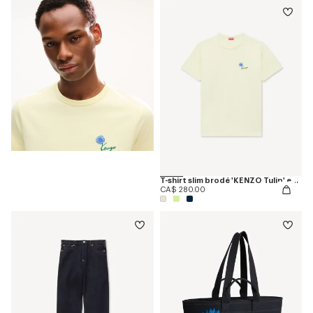
T-shirt slim brodé 'KENZO Tulip' en coton
CA$ 280.00