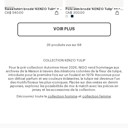
Sweatshirt brodé 'KENZO Tulip' en coton
Polo slim brodé 'KENZO Tulip' en coton
CA$ 540.00
CA$ 300.00
VOIR PLUS
35 produits vus sur 68
COLLECTION KENZO TULIP
Pour la pré-collection Automne-Hiver 2026, NIGO rend hommage aux
archives de la Maison à travers des itérations colorées de la fleur de tulipe,
introduite pour la première fois sur un foulard en 1979. Reconnue pour
son délicat parfum et ses couleurs éclatantes, la tulipe est devenue l'un
des motifs floraux les plus iconiques. Placée sur des vestes en denim
japonais, explorez les possibilités de mix & match avec les pièces en
jersey et les accessoires de la collection.
Découvrez toute la
collection homme
et
collection femme
.