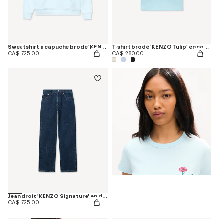
Sweatshirt à capuche brodé 'KENZO Tulip' en coton
T-shirt brodé 'KENZO Tulip' en coton
CA$ 725.00
CA$ 280.00
Jean droit 'KENZO Signature' en denim japonais
CA$ 725.00