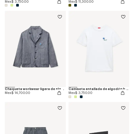
Mex$ 3,750.00
Mex$ 11,300.00
Chaqueta workwear ligera de algodón y lino 'KENZO Tulip'
Camiseta entallada de algodón bordada 'KENZO Tulip'
Mex$ 14,700.00
Mex$ 3,750.00