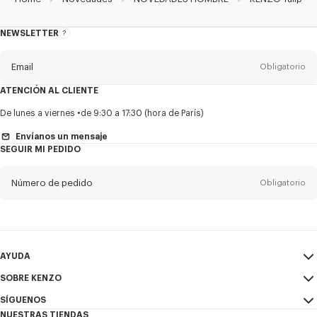
NEWSLETTER
Acerca
del
boletín
Email
Obligatorio
ATENCIÓN AL CLIENTE
Título
Obligatorio
De lunes a viernes
de 9:30 a 17:30 (hora de París)
Envíanos un mensaje
SEGUIR MI PEDIDO
Nombre*
Obligatorio
Número de pedido
Obligatorio
Appelido*
Obligatorio
Email
Obligatorio
AYUDA
SOBRE KENZO
Mi Cuenta
ENVIAR
+52
SÍGUENOS
Guía de tallas
Condiciones de venta
NUESTRAS TIENDAS