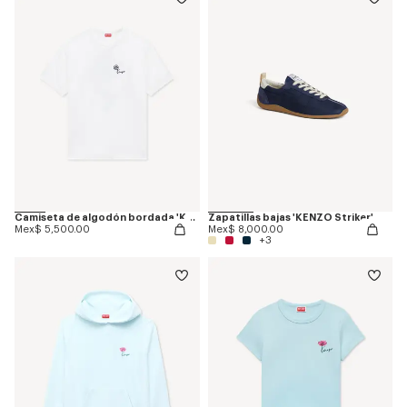
Camiseta de algodón bordada 'KENZO Tulip'
Zapatillas bajas 'KENZO Striker'
Mex$ 5,500.00
Mex$ 8,000.00
+3