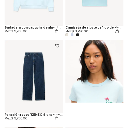
Sudadera con capucha de algodón bordada 'KENZO Tulip'
Camiseta de ajuste ceñido de algodón bordada 'KENZO Tulip'
Mex$ 9,750.00
Mex$ 3,750.00
Pantalón recto 'KENZO Signature' en denim japonés
Mex$ 9,750.00