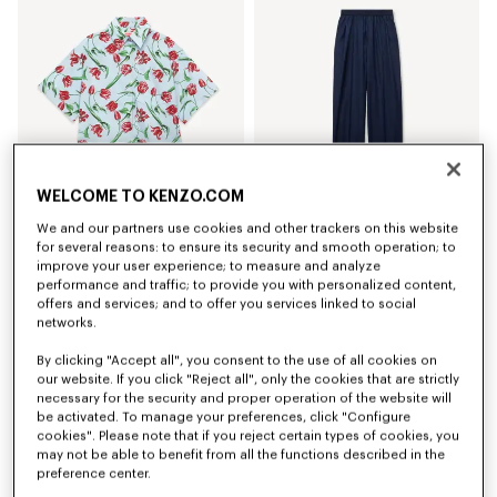
WELCOME TO KENZO.COM
We and our partners use cookies and other trackers on this website
Camisa de manga corta de popelín de algodón 'KENZO Tulip'
Pantalón elástico de lana virgen
for several reasons: to ensure its security and smooth operation; to
Mex$ 8,000.00
Mex$ 10,500.00
improve your user experience; to measure and analyze
performance and traffic; to provide you with personalized content,
offers and services; and to offer you services linked to social
networks.
By clicking "Accept all", you consent to the use of all cookies on
our website. If you click "Reject all", only the cookies that are strictly
necessary for the security and proper operation of the website will
be activated. To manage your preferences, click "Configure
cookies". Please note that if you reject certain types of cookies, you
may not be able to benefit from all the functions described in the
preference center.