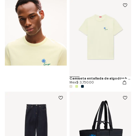
Camiseta entallada de algodón bordada 'KENZO Tulip'
Mex$ 3,750.00