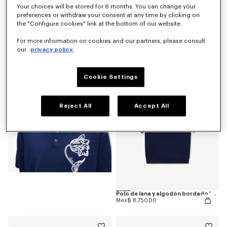
Your choices will be stored for 6 months. You can change your
preferences or withdraw your consent at any time by clicking on
the "Configure cookies" link at the bottom of our website.
Camiseta de ajuste ceñido de algodón 'KENZO Tulip'
For more information on cookies and our partners, please consult
Mex$ 4,750.00
our
privacy policy.
Cookie Settings
Reject All
Accept All
Polo de lana y algodón bordado 'KENZO Tulip'
Mex$ 8,750.00