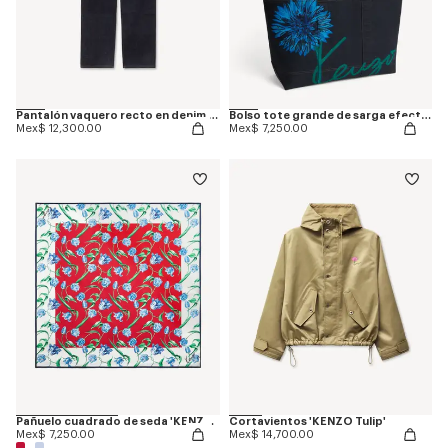
Pantalón vaquero recto en denim japonés 'KENZO Tulip'
Bolso tote grande de sarga efecto denim 'KENZO Tulip'
Mex$ 12,300.00
Mex$ 7,250.00
Pañuelo cuadrado de seda 'KENZO Tulip'
Cortavientos 'KENZO Tulip'
Mex$ 7,250.00
Mex$ 14,700.00