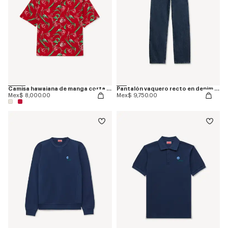
Camisa hawaiana de manga corta de algodón 'KENZO Tulip'
Pantalón vaquero recto en denim japonés 'KENZO Signature'
Mex$ 8,000.00
Mex$ 9,750.00