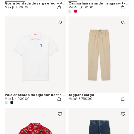
Gorra bordada de sarga efecto denim 'KENZO Tulip'
Camisa hawaiana de manga corta de algodón 'KENZO Tulip'
Mex$ 3,000.00
Mex$ 8,000.00
Polo entallado de algodón bordado 'KENZO Tulip'
Jogpant cargo
Mex$ 4,000.00
Mex$ 8,750.00