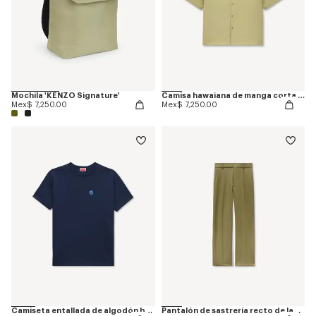
Mochila 'KENZO Signature'
Camisa hawaiana de manga corta de popelina de algodón 'KENZO Tulip'
Mex$ 7,250.00
Mex$ 7,250.00
Camiseta entallada de algodón bordada 'KENZO Tulip'
Pantalón de sastrería recto de lana virgen