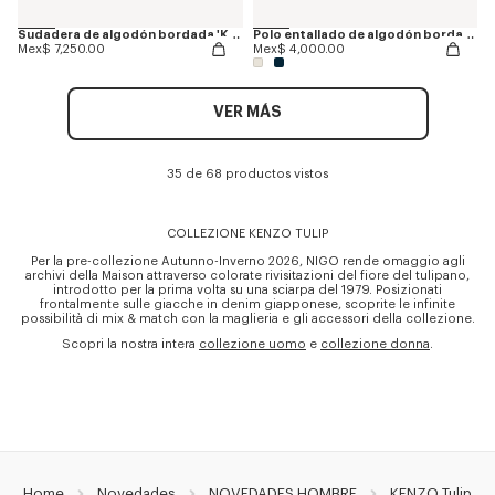
Sudadera de algodón bordada 'KENZO Tulip'
Polo entallado de algodón bordado 'KENZO Tulip'
Mex$ 7,250.00
Mex$ 4,000.00
VER MÁS
35 de 68 productos vistos
COLLEZIONE KENZO TULIP
Per la pre-collezione Autunno-Inverno 2026, NIGO rende omaggio agli
archivi della Maison attraverso colorate rivisitazioni del fiore del tulipano,
introdotto per la prima volta su una sciarpa del 1979. Posizionati
frontalmente sulle giacche in denim giapponese, scoprite le infinite
possibilità di mix & match con la maglieria e gli accessori della collezione.
Scopri la nostra intera
collezione uomo
e
collezione donna
.
Home
Novedades
NOVEDADES HOMBRE
KENZO Tulip