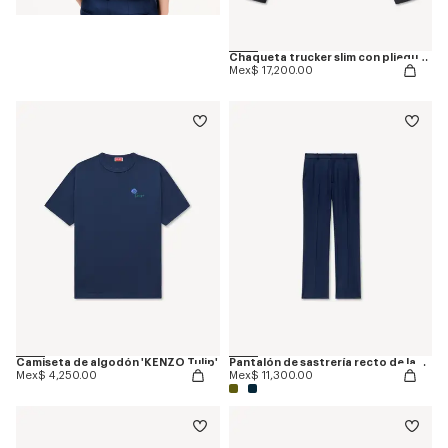
Chaqueta trucker slim con pliegues de denim japonés 'KENZO Tulip'
Mex$ 17,200.00
Camiseta de algodón 'KENZO Tulip'
Pantalón de sastrería recto de lana virgen
Mex$ 4,250.00
Mex$ 11,300.00