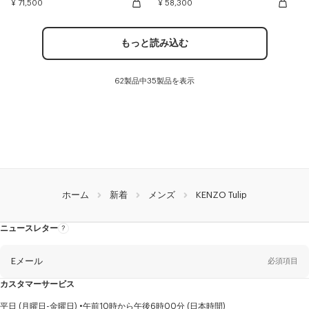
¥ 71,500
¥ 58,300
もっと読み込む
62製品中35製品を表示
ホーム
新着
メンズ
KENZO Tulip
ニュースレター
ニ
ュ
ー
ス
レ
Eメール
必須項目
タ
ー
に
カスタマーサービス
つ
い
て
性
平日 (月曜日-金曜日)
午前10時から午後6時00分 (日本時間)