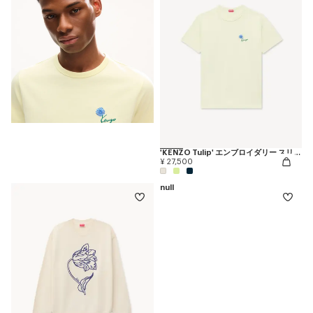
'KENZO Tulip' エンブロイダリー スリム Tシャツ イン コットン
¥ 27,500
null