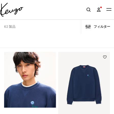
Skip to main content
Skip to footer content
KENZO
公
式
62 製品
フィルター
サ
イ
ト