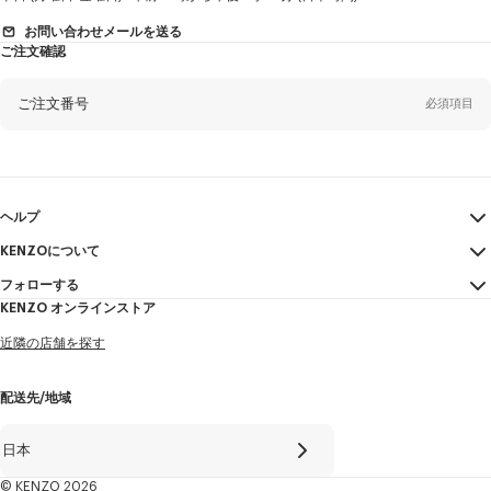
別
お問い合わせメールを送る
ご注文確認
姓*
必須項目
ご注文番号
必須項目
名*
必須項目
Eメール
必須項目
ヘルプ
KENZOについて
マイアカウント
送信する
ヤマダ
必須項目
フォローする
サイズガイド
利用規約
KENZO オンラインストア
FAQ
法的言及
Instagram
近隣の店舗を探す
特定商取引法に基づく表記
タロウ
必須項目
Youtube
プライバシーポリシー
Facebook
配送先/地域
Cookie Settings
WeChat
+81
サイトマップ
X
日本
採用情報
Line
© KENZO 2026