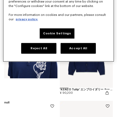
preferences or withdraw your consent at any time by clicking on
the "Configure cookies" link at the bottom of our website.
'KENZO Tulip' ショートスリーブ シャツ イン コットン ポプリン
¥ 58,300
For more information on cookies and our partners, please consult
our
privacy policy.
Cookie Settings
Reject All
Accept All
'KENZO Tulip' エンブロイダリー カーディガン ウール & コットン
¥ 90,200
null