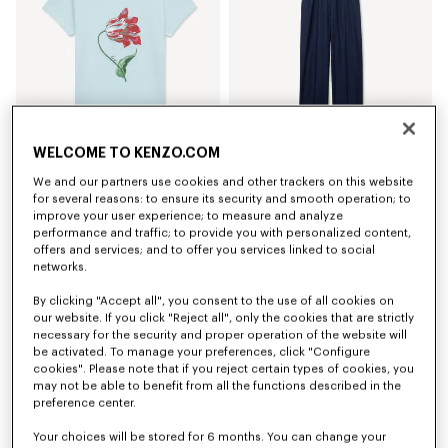
WELCOME TO KENZO.COM
'KENZO Tulip' スモール フィット Tシャツ イン コットン
エラスティック パンツ イン バージン ウール
We and our partners use cookies and other trackers on this website
¥ 27,500
¥ 77,000
for several reasons: to ensure its security and smooth operation; to
improve your user experience; to measure and analyze
performance and traffic; to provide you with personalized content,
offers and services; and to offer you services linked to social
networks.
By clicking "Accept all", you consent to the use of all cookies on
our website. If you click "Reject all", only the cookies that are strictly
necessary for the security and proper operation of the website will
be activated. To manage your preferences, click "Configure
cookies". Please note that if you reject certain types of cookies, you
may not be able to benefit from all the functions described in the
preference center.
Your choices will be stored for 6 months. You can change your